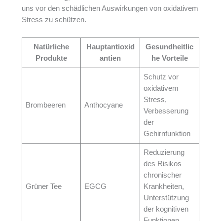
uns vor den schädlichen Auswirkungen von oxidativem
Stress zu schützen.
Natürliche
Hauptantioxid
Gesundheitlic
Produkte
antien
he Vorteile
Schutz vor
oxidativem
Stress,
Brombeeren
Anthocyane
Verbesserung
der
Gehirnfunktion
Reduzierung
des Risikos
chronischer
Grüner Tee
EGCG
Krankheiten,
Unterstützung
der kognitiven
Funktionen